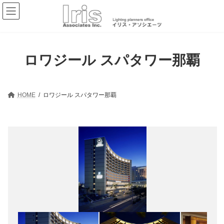
コ
ナ
ン
ビ
テ
ゲ
ン
ー
ツ
シ
へ
ョ
ロワジール スパタワー那覇
ス
ン
キ
に
ッ
移
プ
動
HOME
ロワジール スパタワー那覇