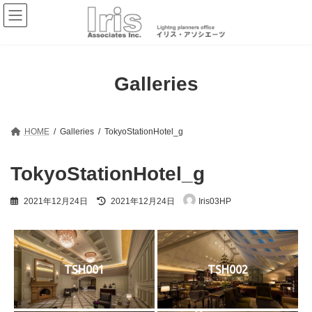
コ
ナ
ン
ビ
テ
ゲ
ン
ー
ツ
シ
へ
ョ
Galleries
ス
ン
キ
に
ッ
移
プ
動
HOME
Galleries
TokyoStationHotel_g
TokyoStationHotel_g
最
2021年12月24日
2021年12月24日
Iris03HP
終
更
新
日
時
:
TSH001
TSH002