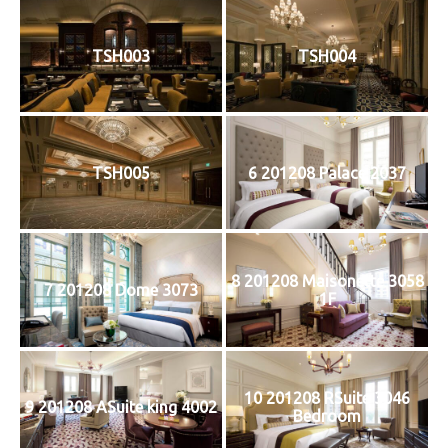
TSH003
TSH004
TSH005
6 201208 Palace 2037
8 201208 Maisonette 3058
7 201208 Dome 3073
1F
10 201208 RSuite 3046
9 201208 ASuite king 4002
Bedroom