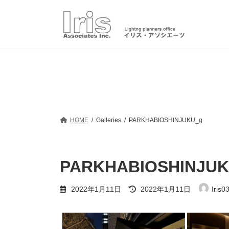
コ
ナ
ン
ビ
テ
ゲ
ン
ー
ツ
シ
へ
ョ
ス
ン
キ
に
ッ
移
プ
動
HOME
Galleries
PARKHABIOSHINJUKU_g
PARKHABIOSHINJUK
最
2022年1月11日
2022年1月11日
Iris0
終
更
新
日