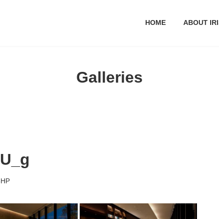
HOME
ABOUT IRI
Galleries
U_g
3HP