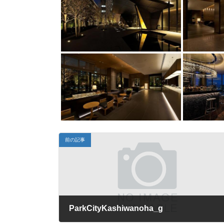
時
:
前の記事
ParkCityKashiwanoha_g