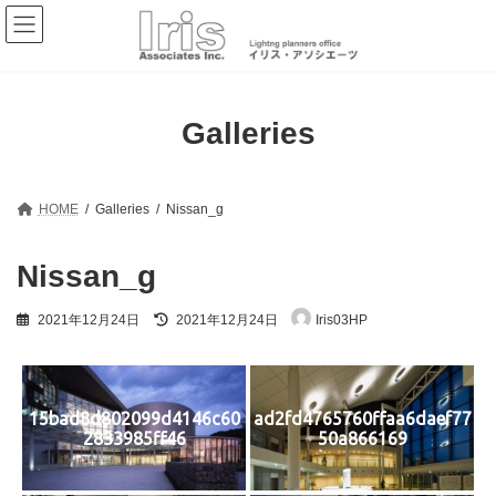
コ
ナ
ン
ビ
テ
ゲ
ン
ー
ツ
シ
へ
ョ
Galleries
ス
ン
キ
に
ッ
移
プ
動
HOME
Galleries
Nissan_g
Nissan_g
最
2021年12月24日
2021年12月24日
Iris03HP
終
更
新
日
時
15bad8d802099d4146c60
ad2fd4765760ffaa6daef77
:
2833985ff46
50a866169