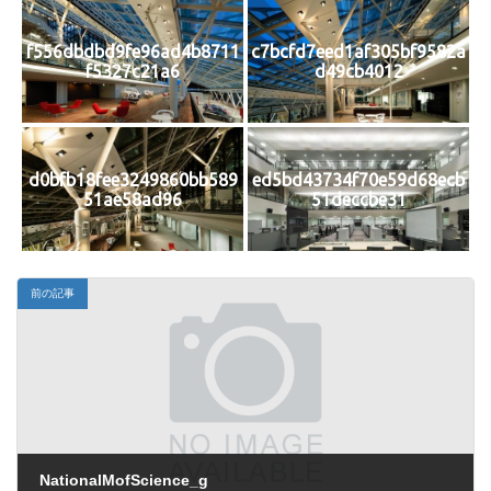
f556dbdbd9fe96ad4b8711
c7bcfd7eed1af305bf9582a
f5327c21a6
d49cb4012
d0bfb18fee3249860bb589
ed5bd43734f70e59d68ecb
51ae58ad96
51deccbe31
前の記事
NationalMofScience_g